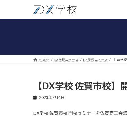
コ
ナ
ン
ビ
テ
ゲ
ン
ー
ツ
シ
へ
ョ
ス
ン
キ
に
ッ
移
HOME
DX学校ニュース
DX学校ニュース
【DX学
プ
動
【DX学校 佐賀市校
2023年7月4日
DX学校 佐賀市校 開校セミナーを佐賀商工会