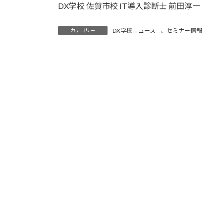
DX学校 佐賀市校 IT導入診断士 前田淳一
DX学校ニュース
、
セミナー情報
カテゴリー