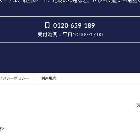
モデル、収益のこと、地域の課題など、ぜひお気軽にお電話
0120-659-189
受付時間：平日10:00～17:00
イバシーポリシー
利用規約
ア
イ
コ
ン
リ
ン
ク
修と