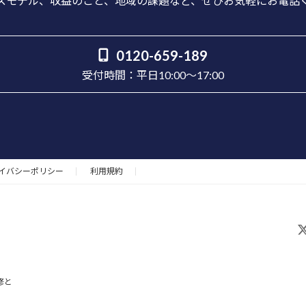
モデル、収益のこと、地域の課題など、ぜひお気軽にお電話
0120-659-189
受付時間：平日10:00～17:00
イバシーポリシー
利用規約
ア
イ
コ
ン
リ
ン
ク
修と