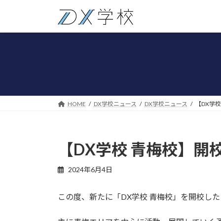
コ
ナ
ン
ビ
テ
ゲ
ン
ー
ツ
シ
へ
ョ
ス
ン
キ
に
ッ
移
HOME
DX学校ニュース
DX学校ニュース
【DX学
プ
動
【DX学校 青梅校】開
2024年6月4日
この度、新たに「DX学校 青梅校」を開校し